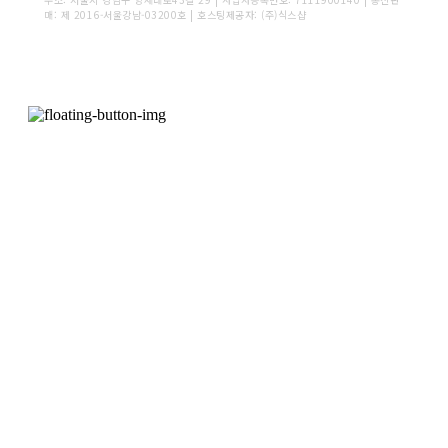
매:
제 2016-서울강남-03200호
| 호스팅제공자: (주)식스샵