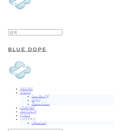
BLUE DOPE
HOME
SHOP
Semi-One-Off
O.Y.G
Timeless Classic
ABOUT
REVIEW
QNA
NOTICE
Membership