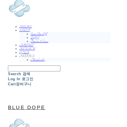
HOME
SHOP
Semi-One-Off
O.Y.G
Timeless Classic
ABOUT
REVIEW
QNA
NOTICE
Membership
Search
검색
Log In
로그인
Cart
장바구니
BLUE DOPE