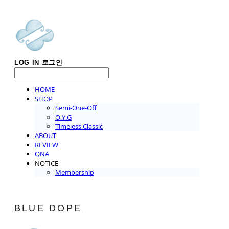
LOG IN
로그인
HOME
SHOP
Semi-One-Off
O.Y.G
Timeless Classic
ABOUT
REVIEW
QNA
NOTICE
Membership
BLUE DOPE