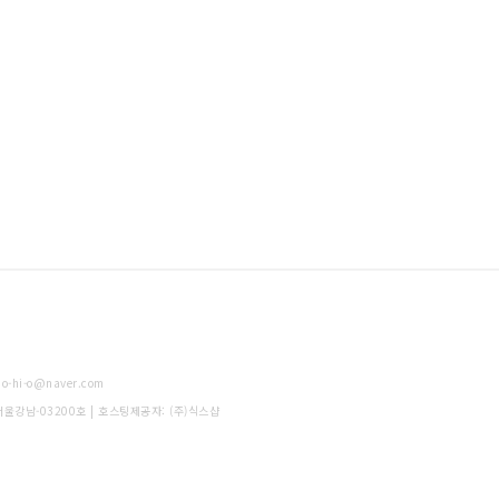
-hi-o@naver.com
-서울강남-03200호
| 호스팅제공자: (주)식스샵