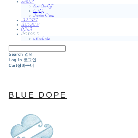
SHOP
Semi-One-Off
O.Y.G
Timeless Classic
ABOUT
REVIEW
QNA
NOTICE
Membership
Search
검색
Log In
로그인
Cart
장바구니
BLUE DOPE