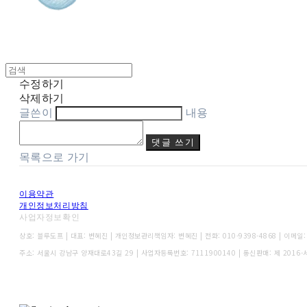
수정하기
삭제하기
글쓴이
내용
댓글 쓰기
목록으로 가기
이용약관
개인정보처리방침
사업자정보확인
상호: 블루도프 | 대표: 변혜진 | 개인정보관리책임자: 변혜진 | 전화: 010-9398-4868 | 이메일: o
주소: 서울시 강남구 양재대로43길 29 | 사업자등록번호:
7111900140
| 통신판매:
제 2016