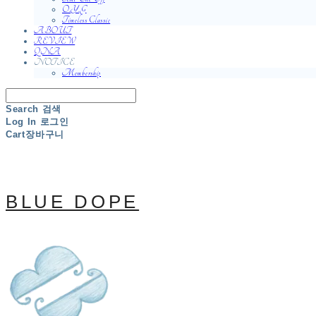
O.Y.G
Timeless Classic
ABOUT
REVIEW
QNA
NOTICE
Membership
Search
검색
Log In
로그인
Cart
장바구니
BLUE DOPE