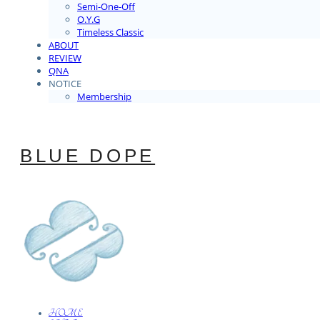
Semi-One-Off
O.Y.G
Timeless Classic
ABOUT
REVIEW
QNA
NOTICE
Membership
BLUE DOPE
HOME